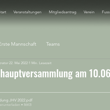
tart
Veranstaltungen
Mitgliedsantrag
Verein
Fuss
Erste Mannschaft
Teams
rator
22. Mai 2022
1 Min. Lesezeit
shauptversammlung am 10.0
adung JHV 2022
.pdf
erunterladen • 86KB