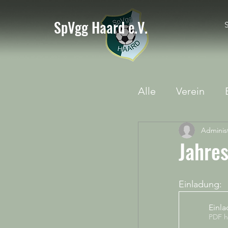
SpVgg Haard e.V.
S
Alle
Verein
Administ
Jahre
Einladung:
Einl
PDF h