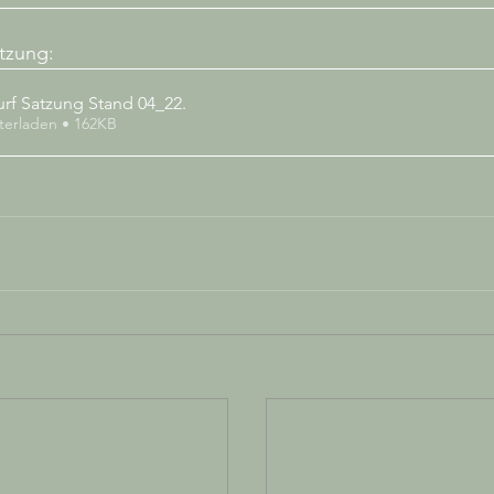
atzung:
rf Satzung Stand 04_22
.
terladen • 162KB