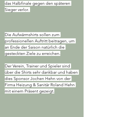
das Halbfinale gegen den späteren 
Sieger verlor. 
Die Aufwärmshirts sollen zum 
professionellen Auftritt beitragen, um 
an Ende der Saison natürlich die 
gesteckten Ziele zu erreichen.
Der Verein, Trainer und Spieler sind 
über die Shirts sehr dankbar und haben 
dies Sponsor Jochen Hehn von der 
Firma Heizung & Sanitär Roland Hehn 
mit einem Präsent gezeigt.