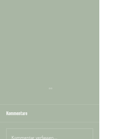
Kommentare
Unsere Termine 2026
Karfreitag - 03.04
Kommentar verfassen...